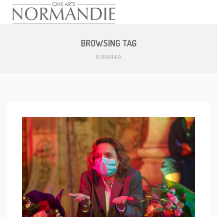
Skip
to
BROWSING TAG
content
RUMANIA