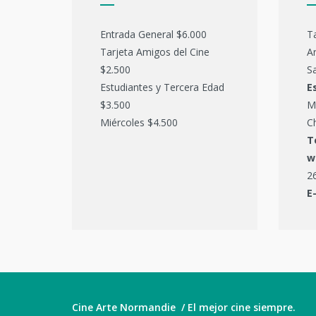
Entrada General $6.000
T
Tarjeta Amigos del Cine
Ar
$2.500
Sa
Estudiantes y Tercera Edad
E
$3.500
M
Miércoles $4.500
C
T
w
2
E
Cine Arte Normandie / El mejor cine siempre.