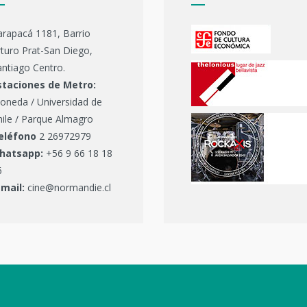
arapacá 1181, Barrio
turo Prat-San Diego,
ntiago Centro.
staciones de Metro:
oneda / Universidad de
hile / Parque Almagro
eléfono
2 26972979
hatsapp:
+56 9 66 18 18
6
-mail:
cine@normandie.cl