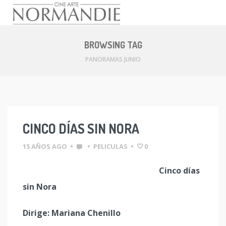
Skip
to
BROWSING TAG
content
PANORAMAS JUNIO
CINCO DÍAS SIN NORA
15 AÑOS AGO
•
•
PELICULAS
•
0
Cinco días
sin Nora
Dirige: Mariana Chenillo