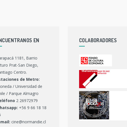
NCUENTRANOS EN
COLABORADORES
arapacá 1181, Barrio
turo Prat-San Diego,
ntiago Centro.
staciones de Metro:
oneda / Universidad de
hile / Parque Almagro
eléfono
2 26972979
hatsapp:
+56 9 66 18 18
6
-mail:
cine@normandie.cl