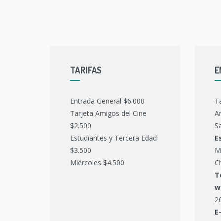
TARIFAS
E
Entrada General $6.000
T
Tarjeta Amigos del Cine
Ar
$2.500
Sa
Estudiantes y Tercera Edad
E
$3.500
M
Miércoles $4.500
C
T
w
2
E