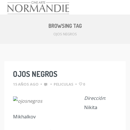
Skip
to
BROWSING TAG
content
OJOS NEGROS
OJOS NEGROS
15 AÑOS AGO
•
•
PELICULAS
•
0
Dirección
:
Nikita
Mikhalkov