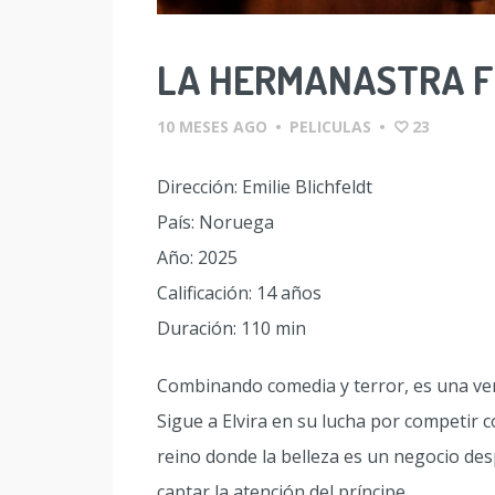
LA HERMANASTRA 
10 MESES AGO
•
PELICULAS
•
23
Dirección: Emilie Blichfeldt
País: Noruega
Año: 2025
Calificación: 14 años
Duración: 110 min
Combinando comedia y terror, es una ver
Sigue a Elvira en su lucha por competir 
reino donde la belleza es un negocio des
captar la atención del príncipe.