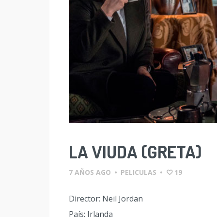
LA VIUDA (GRETA)
7 AÑOS AGO
•
PELICULAS
•
19
Director: Neil Jordan
País: Irlanda