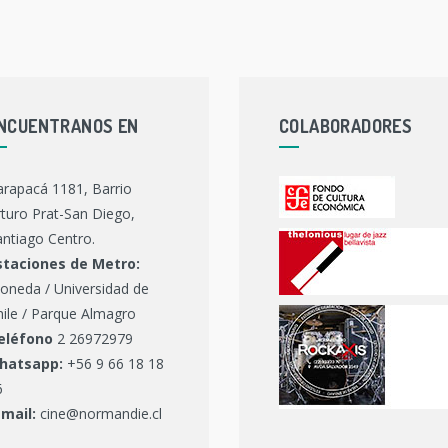
NCUENTRANOS EN
COLABORADORES
arapacá 1181, Barrio
turo Prat-San Diego,
ntiago Centro.
staciones de Metro:
oneda / Universidad de
hile / Parque Almagro
eléfono
2 26972979
hatsapp:
+56 9 66 18 18
6
-mail:
cine@normandie.cl