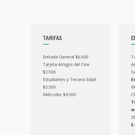
TARIFAS
E
Entrada General $6.000
T
Tarjeta Amigos del Cine
Ar
$2.500
Sa
Estudiantes y Tercera Edad
E
$3.500
M
Miércoles $4.500
C
T
w
2
E