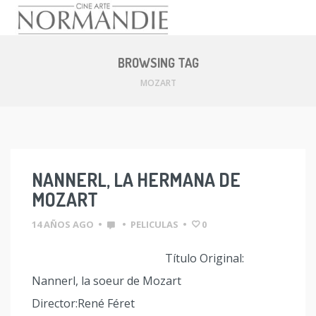
Skip
to
BROWSING TAG
content
MOZART
NANNERL, LA HERMANA DE
MOZART
14 AÑOS AGO
•
•
PELICULAS
•
0
Título Original:
Nannerl, la soeur de Mozart
Director:René Féret