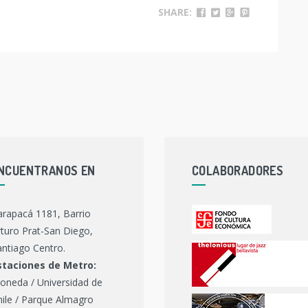
SHARE:
NCUENTRANOS EN
COLABORADORES
arapacá 1181, Barrio
turo Prat-San Diego,
ntiago Centro.
staciones de Metro:
oneda / Universidad de
hile / Parque Almagro