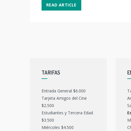
READ ARTICLE
TARIFAS
E
Entrada General $6.000
T
Tarjeta Amigos del Cine
Ar
$2.500
Sa
Estudiantes y Tercera Edad
E
$3.500
M
Miércoles $4.500
C