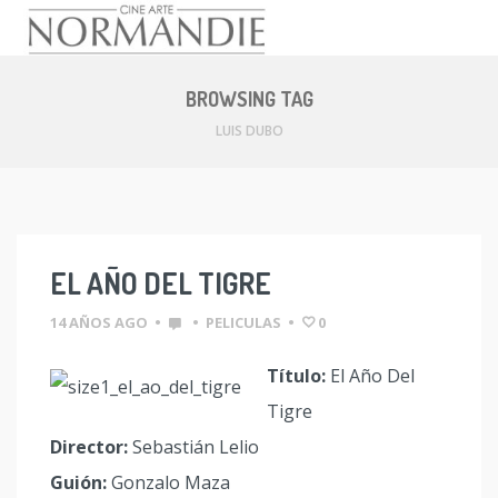
Skip
to
BROWSING TAG
content
LUIS DUBO
EL AÑO DEL TIGRE
14 AÑOS AGO
•
•
PELICULAS
•
0
Título:
El Año Del
Tigre
Director:
Sebastián Lelio
Guión:
Gonzalo Maza