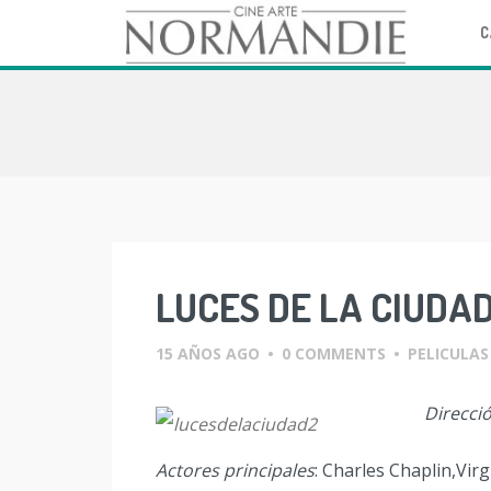
C
Skip
to
content
LUCES DE LA CIUDA
15 AÑOS AGO
•
0 COMMENTS
•
PELICULAS
Direcci
Actores principales
: Charles Chaplin,Virg