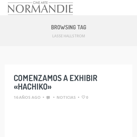
Skip
to
BROWSING TAG
content
LASSE HALLSTROM
COMENZAMOS A EXHIBIR
«HACHIKO»
16 AÑOS AGO
•
•
NOTICIAS
•
0