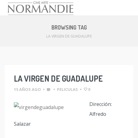
Skip
to
BROWSING TAG
content
LA VIRGEN DE GUADALUPE
LA VIRGEN DE GUADALUPE
15 AÑOS AGO
•
•
PELICULAS
•
0
Dirección:
Alfredo
Salazar