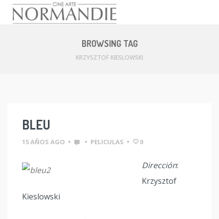
Skip
to
BROWSING TAG
content
KRZYSZTOF KIESLOWSKI
BLEU
15 AÑOS AGO
•
•
PELICULAS
•
0
Dirección
:
Krzysztof
Kieslowski