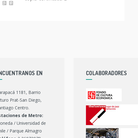
NCUENTRANOS EN
COLABORADORES
arapacá 1181, Barrio
turo Prat-San Diego,
ntiago Centro.
staciones de Metro:
oneda / Universidad de
hile / Parque Almagro