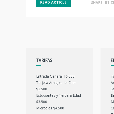
READ ARTICLE
SHARE:
TARIFAS
E
Entrada General $6.000
T
Tarjeta Amigos del Cine
Ar
$2.500
Sa
Estudiantes y Tercera Edad
E
$3.500
M
Miércoles $4.500
C