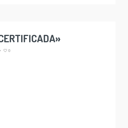
 CERTIFICADA»
•
0