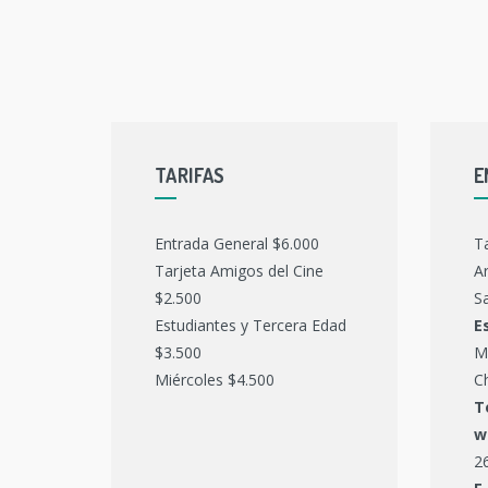
TARIFAS
E
Entrada General $6.000
T
Tarjeta Amigos del Cine
Ar
$2.500
Sa
Estudiantes y Tercera Edad
E
$3.500
M
Miércoles $4.500
C
T
w
2