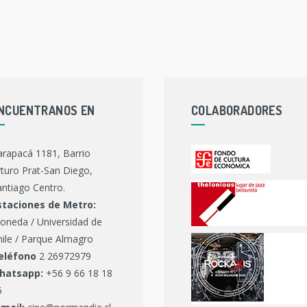
NCUENTRANOS EN
COLABORADORES
arapacá 1181, Barrio
turo Prat-San Diego,
ntiago Centro.
staciones de Metro:
oneda / Universidad de
hile / Parque Almagro
eléfono
2 26972979
hatsapp:
+56 9 66 18 18
6