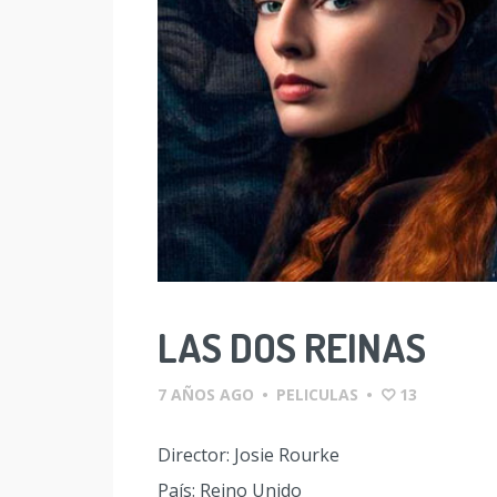
LAS DOS REINAS
7 AÑOS AGO
•
PELICULAS
•
13
Director: Josie Rourke
País: Reino Unido