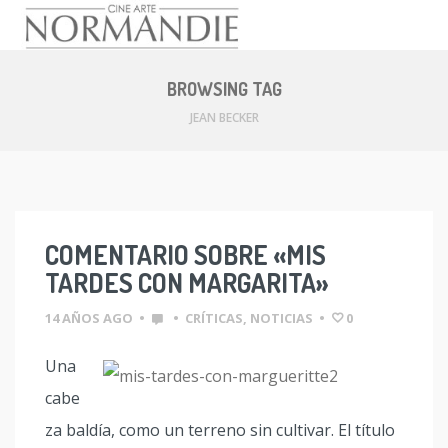
Skip
to
BROWSING TAG
content
JEAN BECKER
COMENTARIO SOBRE «MIS
TARDES CON MARGARITA»
14 AÑOS AGO
•
•
CRÍTICAS
,
NOTICIAS
•
0
Una
cabe
za baldía, como un terreno sin cultivar. El título