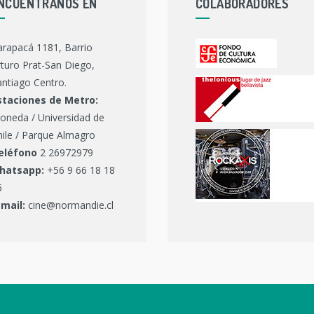
NCUENTRANOS EN
COLABORADORES
arapacá 1181, Barrio
turo Prat-San Diego,
ntiago Centro.
staciones de Metro:
oneda / Universidad de
hile / Parque Almagro
eléfono
2 26972979
hatsapp:
+56 9 66 18 18
6
-mail:
cine@normandie.cl