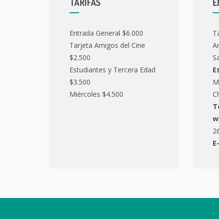
TARIFAS
E
Entrada General $6.000
T
Tarjeta Amigos del Cine
Ar
$2.500
Sa
Estudiantes y Tercera Edad
E
$3.500
M
Miércoles $4.500
C
T
w
2
E