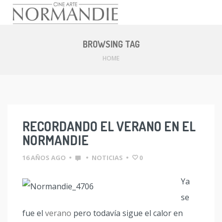
Skip
to
BROWSING TAG
content
HOME
RECORDANDO EL VERANO EN EL
NORMANDIE
16 AÑOS AGO
•
•
NOTICIAS
•
0
Ya
se
fue el
verano
pero todavía sigue el calor en