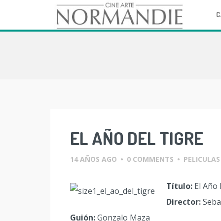
C
Skip
to
content
EL AÑO DEL TIGRE
14 AÑOS AGO
•
0 COMMENTS
•
PELICULAS
Título:
El Año 
Director:
Sebas
Guión:
Gonzalo Maza