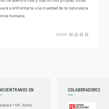
itivo se adentra más y más en sus propias zonas
evará a enfrentarse a la crueldad de la naturaleza
riencia humana.
SHARE:
NCUENTRANOS EN
COLABORADORES
arapacá 1181, Barrio