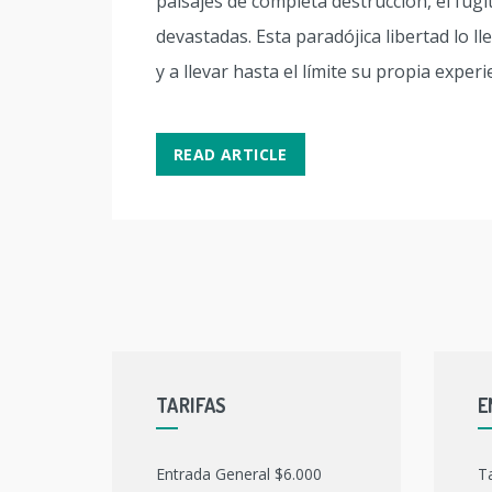
paisajes de completa destrucción, el fug
devastadas. Esta paradójica libertad lo ll
y a llevar hasta el límite su propia expe
READ ARTICLE
TARIFAS
E
Entrada General $6.000
T