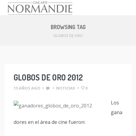
Skip
to
BROWSING TAG
content
GLOBOS DE ORO
GLOBOS DE ORO 2012
15 AÑOS AGO
•
•
NOTICIAS
•
0
Los
gana
dores en el área de cine fueron: