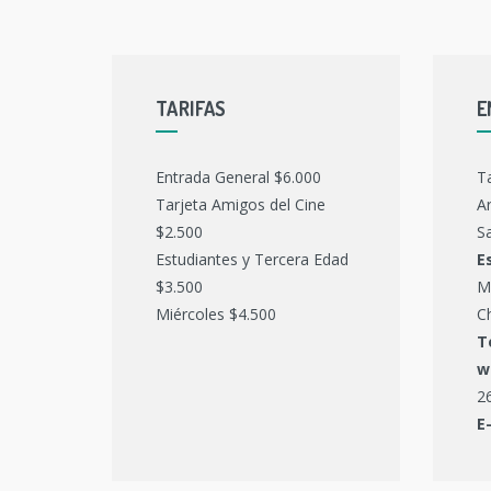
TARIFAS
E
Entrada General $6.000
T
Tarjeta Amigos del Cine
Ar
$2.500
Sa
Estudiantes y Tercera Edad
E
$3.500
M
Miércoles $4.500
C
T
w
2
E