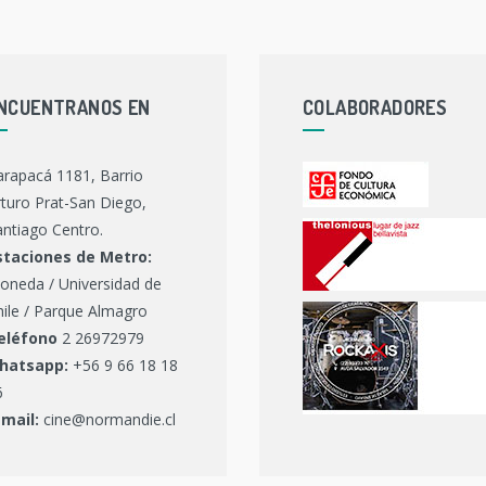
NCUENTRANOS EN
COLABORADORES
arapacá 1181, Barrio
turo Prat-San Diego,
ntiago Centro.
staciones de Metro:
oneda / Universidad de
hile / Parque Almagro
eléfono
2 26972979
hatsapp:
+56 9 66 18 18
6
-mail:
cine@normandie.cl