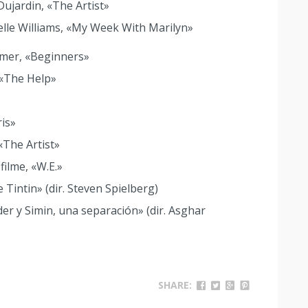
Dujardin, «The Artist»
elle Williams, «My Week With Marilyn»
mmer, «Beginners»
 «The Help»
ris»
«The Artist»
filme, «W.E.»
 Tintin» (dir. Steven Spielberg)
der y Simin, una separación» (dir. Asghar
SHARE: