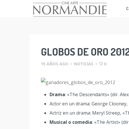
C
Skip
to
content
GLOBOS DE ORO 201
15 AÑOS AGO
•
NOTICIAS
•
0
Drama
: «The Descendants» (dir. Ale
Actor en un drama: George Clooney,
Actriz en un drama: Meryl Streep, «T
Musical o comedia
: «The Artist» (di