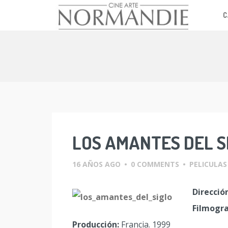
C
Skip
to
content
LOS AMANTES DEL S
16 AÑOS AGO
•
0 COMMENTS
•
PELICULAS
Direcció
Filmogra
Producción:
Francia. 1999