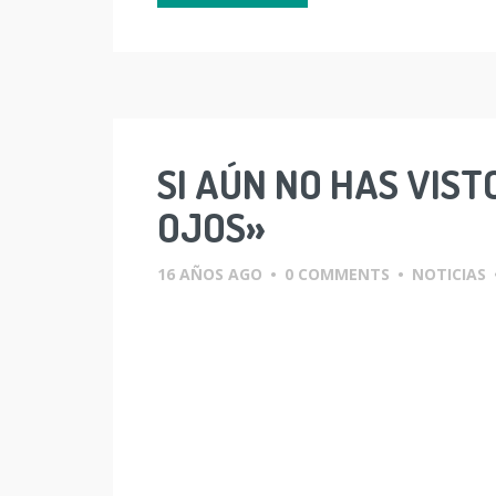
SI AÚN NO HAS VIST
OJOS»
16 AÑOS AGO
•
0 COMMENTS
•
NOTICIAS