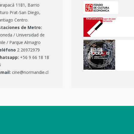
arapacá 1181, Barrio
turo Prat-San Diego,
ntiago Centro.
staciones de Metro:
oneda / Universidad de
hile / Parque Almagro
eléfono
2 26972979
hatsapp:
+56 9 66 18 18
6
-mail:
cine@normandie.cl