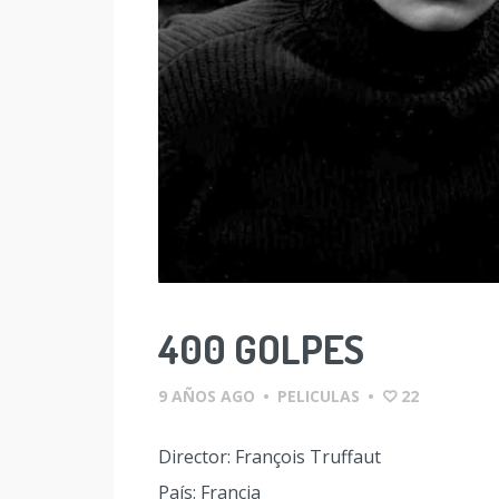
400 GOLPES
9 AÑOS AGO
•
PELICULAS
•
22
Director: François Truffaut
País: Francia