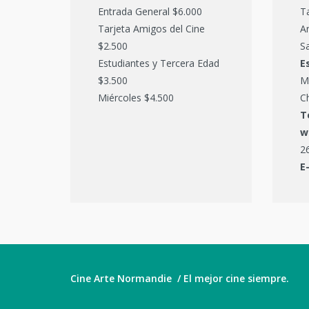
Entrada General $6.000
T
Tarjeta Amigos del Cine
Ar
$2.500
Sa
Estudiantes y Tercera Edad
E
$3.500
M
Miércoles $4.500
C
T
w
2
E
Cine Arte Normandie / El mejor cine siempre.