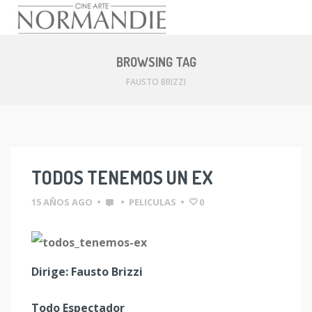
Skip
to
BROWSING TAG
content
FAUSTO BRIZZI
TODOS TENEMOS UN EX
15 AÑOS AGO
•
•
PELICULAS
•
0
Dirige: Fausto Brizzi
Todo Espectador