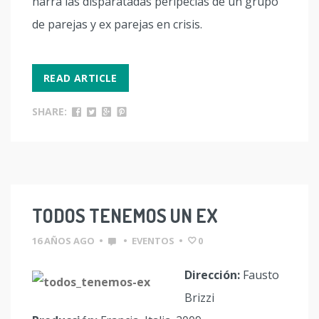
narra las disparatadas peripecias de un grupo
de parejas y ex parejas en crisis.
READ ARTICLE
SHARE:
TODOS TENEMOS UN EX
16 AÑOS AGO
•
•
EVENTOS
•
0
Dirección:
Fausto
Brizzi