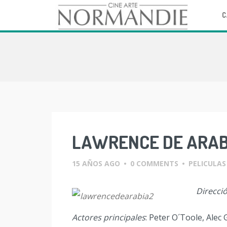
C
Skip
to
content
LAWRENCE DE ARAB
15 AÑOS AGO
•
0 COMMENTS
•
PELICULAS
Direcci
Actores principales
: Peter O´Toole, Ale