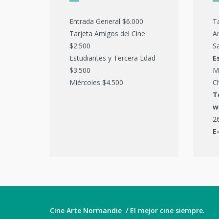
Entrada General $6.000
T
Tarjeta Amigos del Cine
Ar
$2.500
Sa
Estudiantes y Tercera Edad
E
$3.500
M
Miércoles $4.500
C
T
w
2
E
Cine Arte Normandie / El mejor cine siempre.