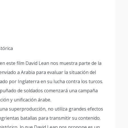
stórica
e, en este film David Lean nos muestra parte de la
 enviado a Arabia para evaluar la situación del
yado por Inglaterra en su lucha contra los turcos.
un puñado de soldados comenzará una campaña
ión y unificación árabe.
 y una superproducción, no utiliza grandes efectos
angrientas batallas para transmitir su contenido.
histórico, lo que David Lean nos propone es un