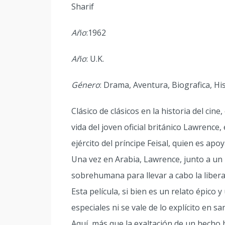
Sharif
Año
:1962
Año
: U.K.
Género
: Drama, Aventura, Biografica, Hi
Clásico de clásicos en la historia del cin
vida del joven oficial británico Lawrence,
ejército del príncipe Feisal, quien es apo
Una vez en Arabia, Lawrence, junto a 
sobrehumana para llevar a cabo la liberac
Esta película, si bien es un relato épico
especiales ni se vale de lo explícito en s
Aquí, más que la exaltación de un hecho 