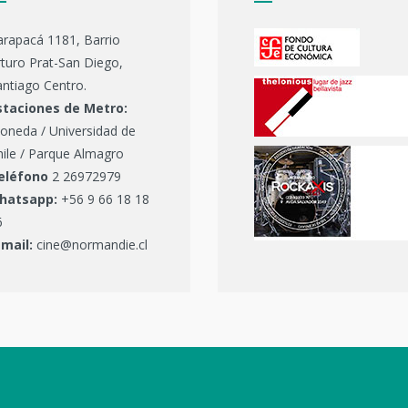
arapacá 1181, Barrio
turo Prat-San Diego,
ntiago Centro.
staciones de Metro:
oneda / Universidad de
hile / Parque Almagro
eléfono
2 26972979
hatsapp:
+56 9 66 18 18
6
-mail:
cine@normandie.cl