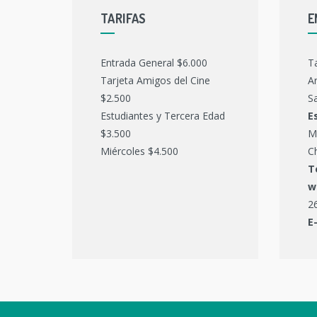
TARIFAS
E
Entrada General $6.000
T
Tarjeta Amigos del Cine
Ar
$2.500
Sa
Estudiantes y Tercera Edad
E
$3.500
M
Miércoles $4.500
C
T
w
2
E