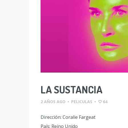
LA SUSTANCIA
2 AÑOS AGO
•
PELICULAS
•
64
Dirección: Coralie Fargeat
País: Reino Unido