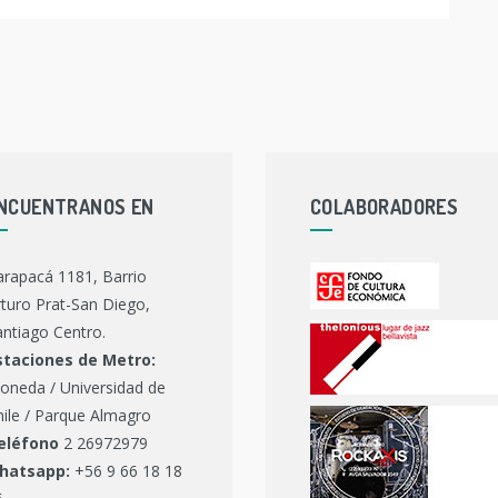
NCUENTRANOS EN
COLABORADORES
arapacá 1181, Barrio
turo Prat-San Diego,
ntiago Centro.
staciones de Metro:
oneda / Universidad de
hile / Parque Almagro
eléfono
2 26972979
hatsapp:
+56 9 66 18 18