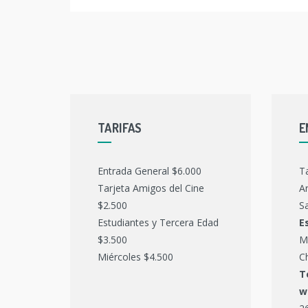
TARIFAS
E
Entrada General $6.000
T
Tarjeta Amigos del Cine
Ar
$2.500
Sa
Estudiantes y Tercera Edad
E
$3.500
M
Miércoles $4.500
C
T
w