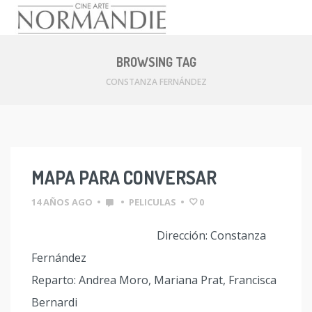
Skip
to
BROWSING TAG
content
CONSTANZA FERNÁNDEZ
MAPA PARA CONVERSAR
14 AÑOS AGO
•
•
PELICULAS
•
0
Dirección: Constanza
Fernández
Reparto: Andrea Moro, Mariana Prat, Francisca
Bernardi