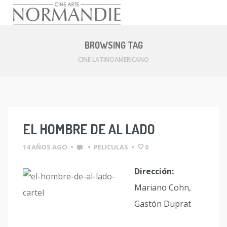
Skip
to
BROWSING TAG
content
CINE LATINOAMERICANO
EL HOMBRE DE AL LADO
14 AÑOS AGO
•
•
PELICULAS
•
0
Dirección:
Mariano Cohn,
Gastón Duprat