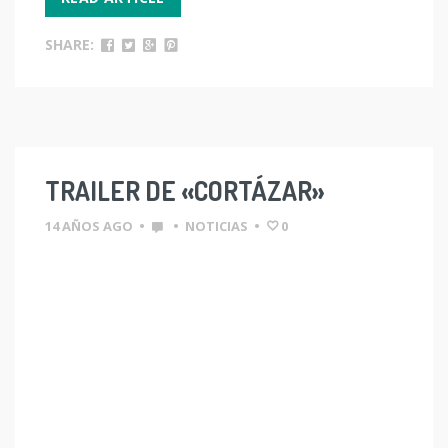
SHARE:
TRAILER DE «CORTÁZAR»
14 AÑOS AGO
•
•
NOTICIAS
•
0