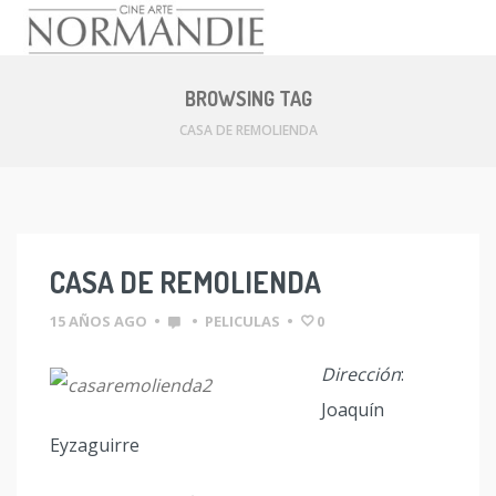
Skip
to
BROWSING TAG
content
CASA DE REMOLIENDA
CASA DE REMOLIENDA
15 AÑOS AGO
•
•
PELICULAS
•
0
Dirección
:
Joaquín
Eyzaguirre