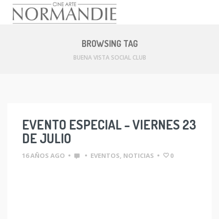
Skip
to
BROWSING TAG
content
BUENA VISTA SOCIAL CLUB
EVENTO ESPECIAL – VIERNES 23
DE JULIO
16 AÑOS AGO
•
•
EVENTOS
,
NOTICIAS
•
0