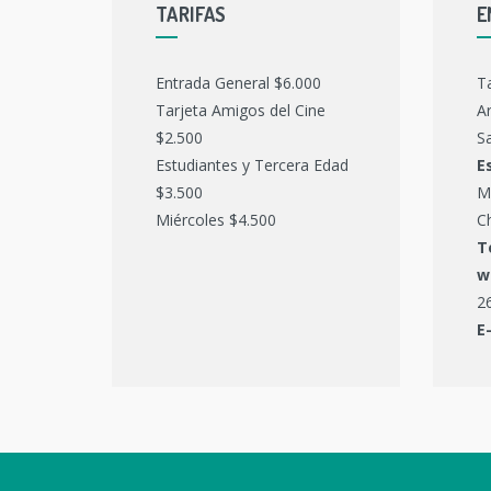
TARIFAS
E
Entrada General $6.000
T
Tarjeta Amigos del Cine
Ar
$2.500
Sa
Estudiantes y Tercera Edad
E
$3.500
M
Miércoles $4.500
C
T
w
2
E