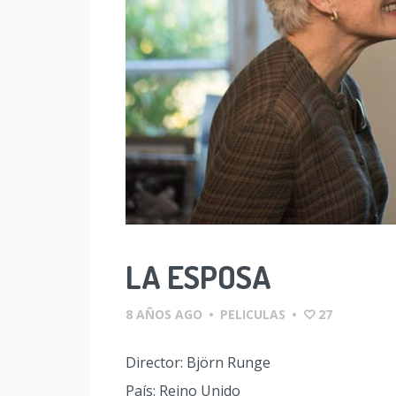
LA ESPOSA
8 AÑOS AGO
•
PELICULAS
•
27
Director: Björn Runge
País: Reino Unido