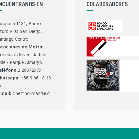
NCUENTRANOS EN
COLABORADORES
arapacá 1181, Barrio
turo Prat-San Diego,
ntiago Centro.
staciones de Metro:
oneda / Universidad de
hile / Parque Almagro
eléfono
2 26972979
hatsapp:
+56 9 66 18 18
6
-mail:
cine@normandie.cl