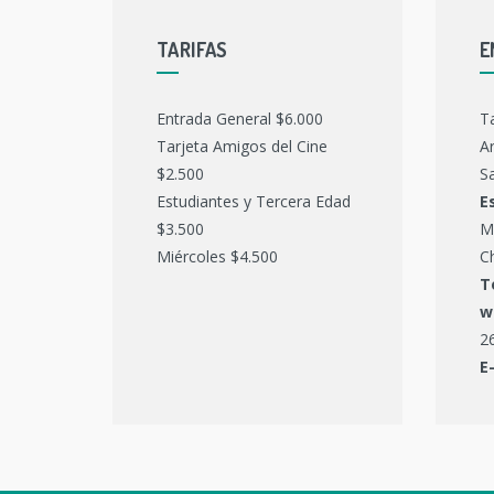
TARIFAS
E
Entrada General $6.000
T
Tarjeta Amigos del Cine
Ar
$2.500
Sa
Estudiantes y Tercera Edad
E
$3.500
M
Miércoles $4.500
C
T
w
2
E