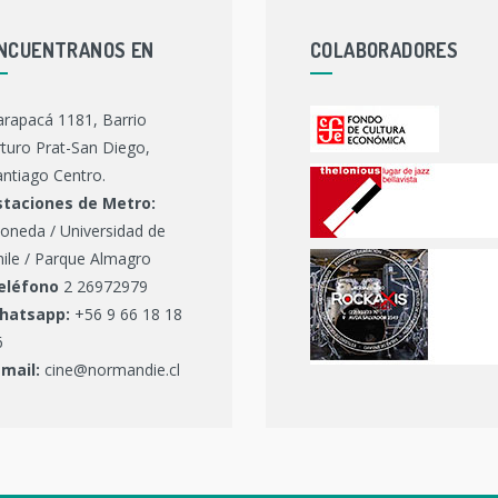
NCUENTRANOS EN
COLABORADORES
arapacá 1181, Barrio
turo Prat-San Diego,
ntiago Centro.
staciones de Metro:
oneda / Universidad de
hile / Parque Almagro
eléfono
2 26972979
hatsapp:
+56 9 66 18 18
6
-mail:
cine@normandie.cl