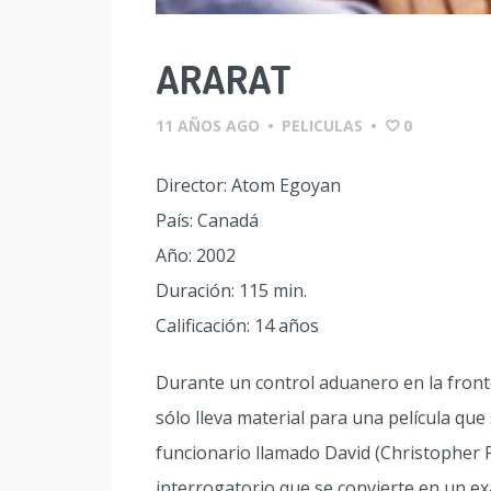
ARARAT
11 AÑOS AGO
•
PELICULAS
•
0
Director: Atom Egoyan
País: Canadá
Año: 2002
Duración: 115 min.
Calificación: 14 años
Durante un control aduanero en la fronte
sólo lleva material para una película qu
funcionario llamado David (Christopher
interrogatorio que se convierte en un e