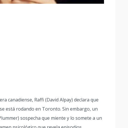
ra canadiense, Raffi (David Alpay) declara que
e se está rodando en Toronto. Sin embargo, un
 Plummer) sospecha que miente y lo somete a un
xamen psicológico que revela episodios