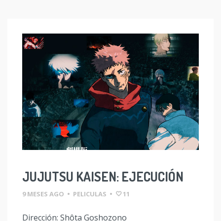
JUJUTSU KAISEN: EJECUCIÓN
9 MESES AGO
•
PELICULAS
•
11
Dirección: Shôta Goshozono