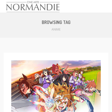
Skip
to
BROWSING TAG
content
ANIME