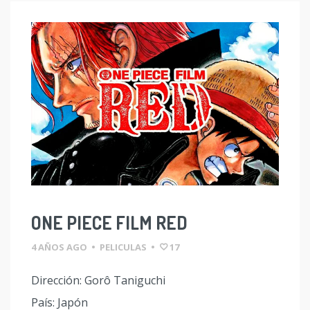
ONE PIECE FILM RED
4 AÑOS AGO
•
PELICULAS
•
17
Dirección: Gorô Taniguchi
País: Japón