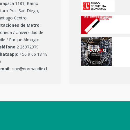
arapacá 1181, Barrio
turo Prat-San Diego,
ntiago Centro.
staciones de Metro:
oneda / Universidad de
hile / Parque Almagro
eléfono
2 26972979
hatsapp:
+56 9 66 18 18
6
-mail:
cine@normandie.cl