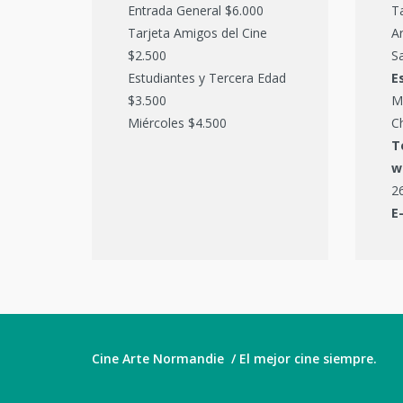
Entrada General $6.000
T
Tarjeta Amigos del Cine
Ar
$2.500
Sa
Estudiantes y Tercera Edad
E
$3.500
M
Miércoles $4.500
C
T
w
2
E
Cine Arte Normandie / El mejor cine siempre.