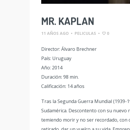
MR. KAPLAN
11 AÑOS AGO
•
PELICULAS
•
0
Director: Álvaro Brechner
País: Uruguay
Año: 2014
Duración: 98 min.
Calificación: 14 años
Tras la Segunda Guerra Mundial (1939-194
Sudamérica. Descontento con su nuevo ra
temiendo morir y no ser recordado, con c
retirado, dar un vuelco a su vida. Empre