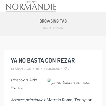
Skip
to
BROWSING TAG
content
ALDO FRANCIA
YA NO BASTA CON REZAR
15 AÑOS AGO
•
•
PELICULAS
•
0
Dirección
: Aldo
Francia
Actores principales
: Marcelo Romo, Tennyson