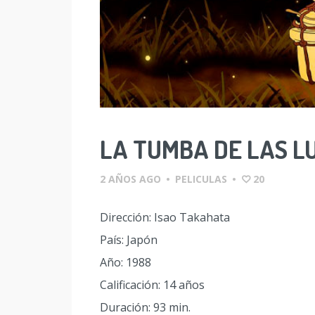
LA TUMBA DE LAS L
2 AÑOS AGO
•
PELICULAS
•
20
Dirección: Isao Takahata
País: Japón
Año: 1988
Calificación: 14 años
Duración: 93 min.