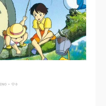
RENO
•
0