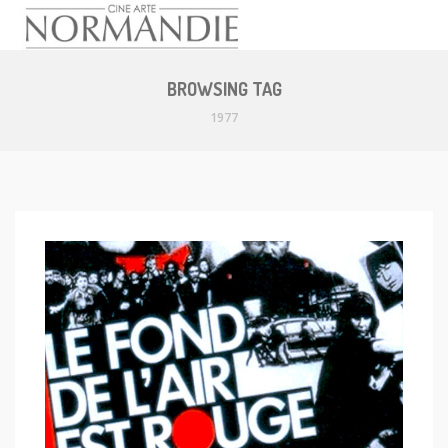
Skip
to
BROWSING TAG
content
1977