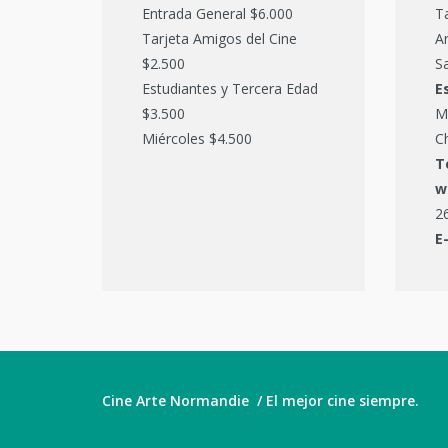
Entrada General $6.000
T
Tarjeta Amigos del Cine
Ar
$2.500
Sa
Estudiantes y Tercera Edad
E
$3.500
M
Miércoles $4.500
C
T
w
2
E
Cine Arte Normandie / El mejor cine siempre.