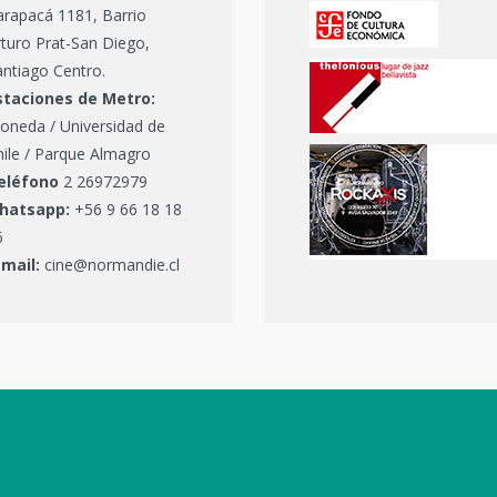
arapacá 1181, Barrio
turo Prat-San Diego,
ntiago Centro.
staciones de Metro:
oneda / Universidad de
hile / Parque Almagro
eléfono
2 26972979
hatsapp:
+56 9 66 18 18
6
-mail:
cine@normandie.cl