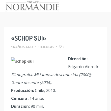
Skip
to
content
«SCHOP SUI»
16 AÑOS AGO
•
PELICULAS
•
0
Dirección:
Edgardo Viereck
Filmografía: Mi famosa desconocida (2000);
Gente decente (2004).
Producción:
Chile, 2010.
Censura:
14 años
Duración:
90 min.