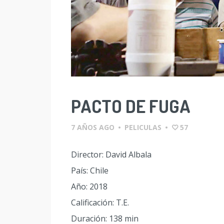
PACTO DE FUGA
7 AÑOS AGO
•
PELICULAS
•
57
Director: David Albala
País: Chile
Año: 2018
Calificación: T.E.
Duración: 138 min