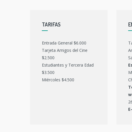
TARIFAS
E
Entrada General $6.000
T
Tarjeta Amigos del Cine
Ar
$2.500
Sa
Estudiantes y Tercera Edad
E
$3.500
M
Miércoles $4.500
C
T
w
2
E