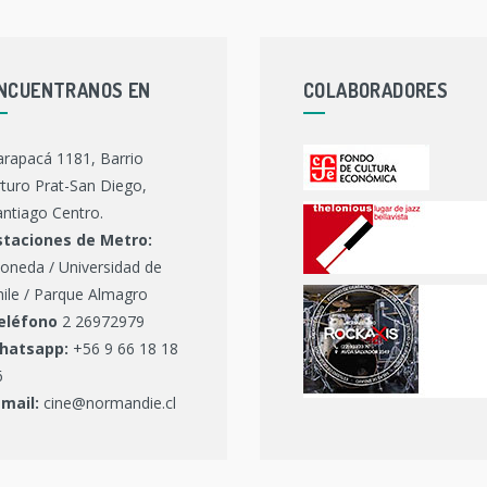
NCUENTRANOS EN
COLABORADORES
arapacá 1181, Barrio
turo Prat-San Diego,
ntiago Centro.
staciones de Metro:
oneda / Universidad de
hile / Parque Almagro
eléfono
2 26972979
hatsapp:
+56 9 66 18 18
6
-mail:
cine@normandie.cl