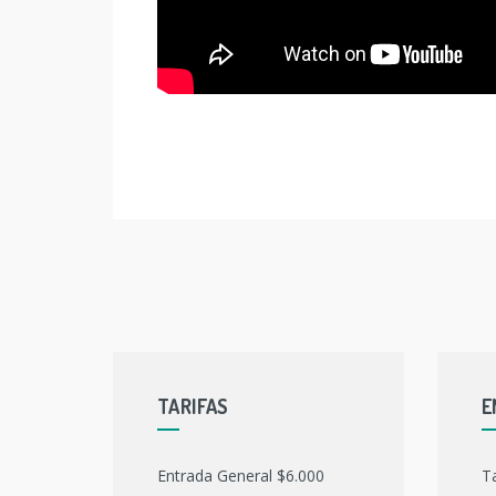
TARIFAS
E
Entrada General $6.000
T