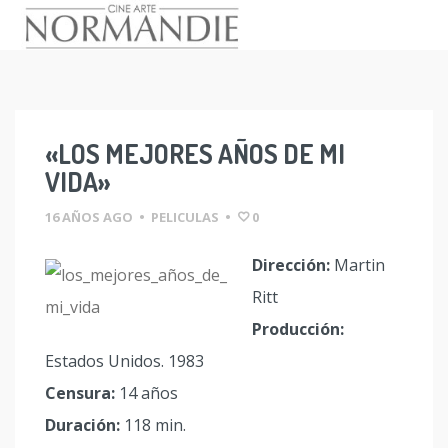
Skip
to
content
«LOS MEJORES AÑOS DE MI
VIDA»
16 AÑOS AGO
•
PELICULAS
•
0
Dirección:
Martin
Ritt
Producción:
Estados Unidos. 1983
Censura:
14 años
Duración:
118 min.