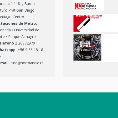
arapacá 1181, Barrio
turo Prat-San Diego,
ntiago Centro.
staciones de Metro:
oneda / Universidad de
hile / Parque Almagro
eléfono
2 26972979
hatsapp:
+56 9 66 18 18
6
-mail:
cine@normandie.cl