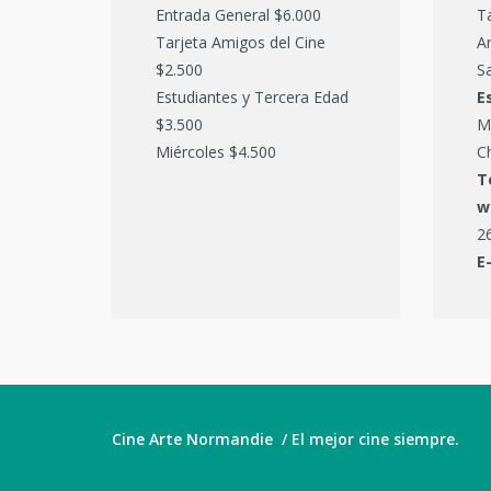
Entrada General $6.000
T
Tarjeta Amigos del Cine
Ar
$2.500
Sa
Estudiantes y Tercera Edad
E
$3.500
M
Miércoles $4.500
C
T
w
2
E
Cine Arte Normandie / El mejor cine siempre.