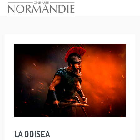
Skip
to
content
LA ODISEA