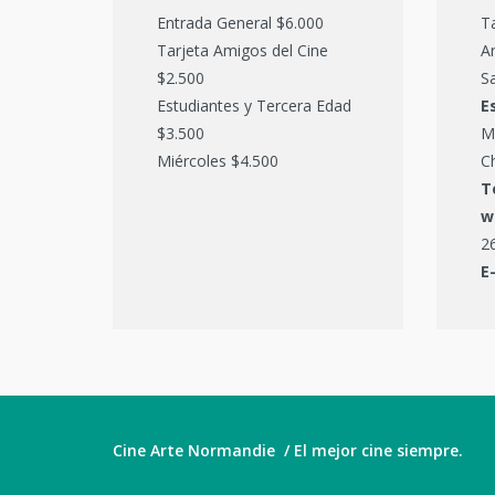
Entrada General $6.000
T
Tarjeta Amigos del Cine
Ar
$2.500
Sa
Estudiantes y Tercera Edad
E
$3.500
M
Miércoles $4.500
C
T
w
2
E
Cine Arte Normandie / El mejor cine siempre.