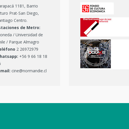
arapacá 1181, Barrio
turo Prat-San Diego,
ntiago Centro.
staciones de Metro:
oneda / Universidad de
hile / Parque Almagro
eléfono
2 26972979
hatsapp:
+56 9 66 18 18
6
-mail:
cine@normandie.cl