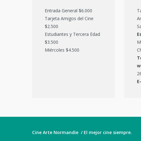
Entrada General $6.000
T
Tarjeta Amigos del Cine
Ar
$2.500
Sa
Estudiantes y Tercera Edad
E
$3.500
M
Miércoles $4.500
C
T
w
2
E
Cine Arte Normandie / El mejor cine siempre.