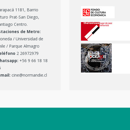
arapacá 1181, Barrio
turo Prat-San Diego,
ntiago Centro.
staciones de Metro:
oneda / Universidad de
hile / Parque Almagro
eléfono
2 26972979
hatsapp:
+56 9 66 18 18
6
-mail:
cine@normandie.cl