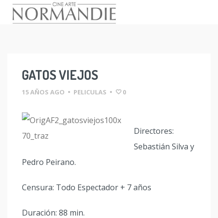
Skip
to
content
GATOS VIEJOS
15 AÑOS AGO
•
PELICULAS
•
0
Directores:
Sebastián Silva y
Pedro Peirano.
Censura: Todo Espectador + 7 años
Duración: 88 min.