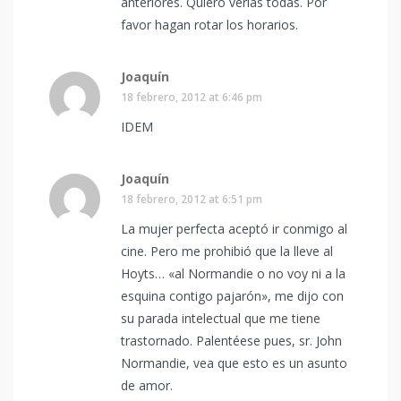
anteriores. Quiero verlas todas. Por
favor hagan rotar los horarios.
Joaquín
18 febrero, 2012 at 6:46 pm
IDEM
Joaquín
18 febrero, 2012 at 6:51 pm
La mujer perfecta aceptó ir conmigo al
cine. Pero me prohibió que la lleve al
Hoyts… «al Normandie o no voy ni a la
esquina contigo pajarón», me dijo con
su parada intelectual que me tiene
trastornado. Palentéese pues, sr. John
Normandie, vea que esto es un asunto
de amor.